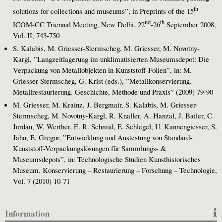
th
solutions for collections and museums”, in Preprints of the 15
nd
th
ICOM-CC Triennal Meeting, New Delhi, 22
-26
September 2008,
Vol. II, 743-750
S. Kalabis, M. Griesser-Stermscheg, M. Griesser, M. Novotny-
Kargl, ”Langzeitlagerung im unklimatisierten Museumsdepot: Die
Verpackung von Metallobjekten in Kunststoff-Folien”, in: M.
Griesser-Stermscheg, G. Krist (eds.), ”Metallkonservierung.
Metallrestaurierung. Geschichte, Methode und Praxis” (2009) 79-90
M. Griesser, M. Krainz, J. Bergmair, S. Kalabis, M. Griesser-
Stermscheg, M. Novotny-Kargl, R. Knaller, A. Hanzal, J. Bailer, C.
Jordan, W. Werther, E. R. Schmid, E. Schlegel, U. Kannengiesser, S.
Jahn, E. Gregor, ”Entwicklung und Austestung von Standard-
Kunststoff-Verpackungslösungen für Sammlungs- &
Museumsdepots”, in: Technologische Studien Kunsthistorisches
Museum. Konservierung – Restaurierung – Forschung – Technologie,
Vol. 7 (2010) 10-71
Information