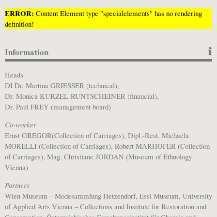
ERROR:
Content Element type "specialelements" has no rendering
definition!
Information
Heads
DI Dr. Martina GRIESSER (technical),
Dr. Monica KURZEL-RUNTSCHEINER (financial),
Dr. Paul FREY (management board)
Co-worker
Ernst GREGOR(Collection of Carriages), Dipl.-Rest. Michaela
MORELLI (Collection of Carriages), Robert MARHOFER (Collection
of Carriages), Mag. Christiane JORDAN (Museum of Ethnology
Vienna)
Partners
Wien Museum – Modesammlung Hetzendorf, Essl Museum, University
of Applied Arts Vienna – Collections and Institute for Restoration and
Conservation, Österreichisches Forschungsinstitut für Chemie und